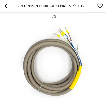
BEZPEČNOSTNÍ BLOKOVACÍ SPÍNAČE S PŘÍSLUŠENSTVÍM PRO BLOKOVACÍ FUNKCI PRO OX SERIES CUSTOMIZE WIRE
1
/
3