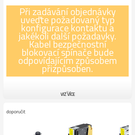
Při zadávání objednávky
uveďte požadovaný typ
konfigurace kontaktu a
jakékoli další požadavky.
Kabel bezpečnostní
blokovací spínače bude
odpovídajícím způsobem
přizpůsoben.
VIZ VÍCE
doporučit