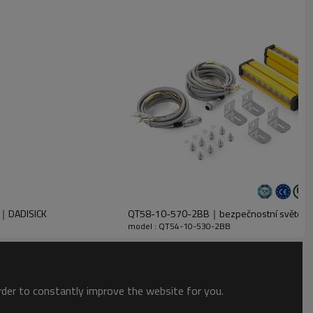
a｜DADISICK
QT58-10-570-2BB｜bezpečnostní světeln
model : QT54-10-530-2BB
order to constantly improve the website for you.