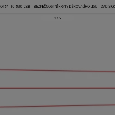
QT54-10-530-2BB｜BEZPEČNOSTNÍ KRYTY DĚROVACÍHO LISU｜DADISICK
1
/
5