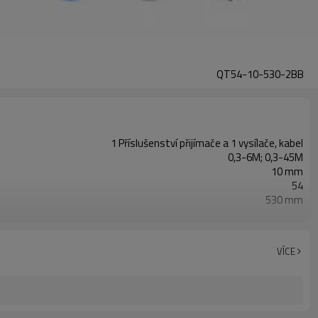
QT54-10-530-2BB
1 Příslušenství přijímače a 1 vysílače, kabel
0,3-6M; 0,3-45M
10 mm
54
530 mm
2 PNP
Vybaveno konektorem M16
s montážním příslušenstvím
VÍCE
TUV, UL, CE, RoSH, GB