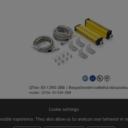
sílače a přijímače.
QT44-30-1290-2BB｜Bezpečnostní světelná obrazovk
model : QT54-10-530-2BB
Cookie settings
 GF
sible experience. They also allow us to analyze user behavior in 