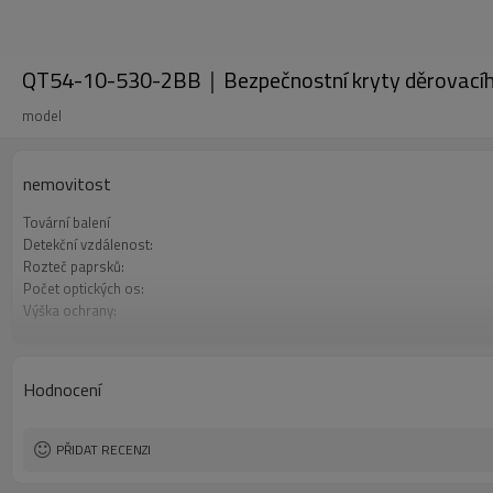
QT54-10-530-2BB｜Bezpečnostní kryty děrovací
model
nemovitost
Tovární balení
Detekční vzdálenost:
Rozteč paprsků:
Počet optických os:
Výška ochrany:
2 bezpečnostní výstupy (OSSD)
Zástrčka rozhraní
Produkt přichází:
Hodnocení
Osvědčení:
PŘIDAT RECENZI