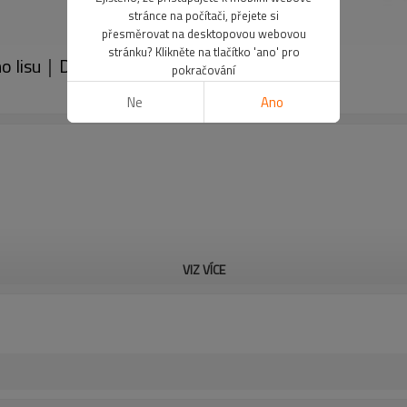
stránce na počítači, přejete si
přesměrovat na desktopovou webovou
stránku? Klikněte na tlačítko 'ano' pro
ho lisu｜DADISICK
pokračování
Ne
Ano
VIZ VÍCE