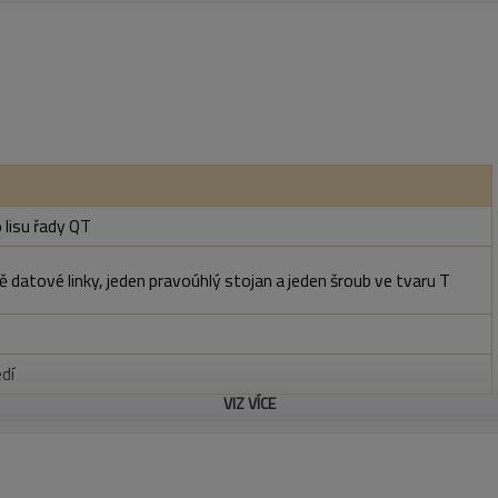
 lisu řady QT
vě datové linky, jeden pravoúhlý stojan a jeden šroub ve tvaru T
dí
VIZ VÍCE