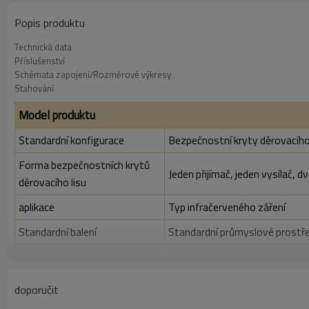
Popis produktu
Technická data
Příslušenství
Schémata zapojení/Rozměrové výkresy
Stahování
Model produktu
Standardní konfigurace
Bezpečnostní kryty děrovacího
Forma bezpečnostních krytů
Jeden přijímač, jeden vysílač, d
děrovacího lisu
aplikace
Typ infračerveného záření
Standardní balení
Standardní průmyslové prostře
Funkce
Poměr rozlišení
10 mm
doporučit