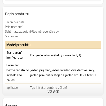
Popis produktu
Technická data
Příslušenství
Schémata zapojení/Rozměrové výkresy
Stahování
Model produktu
Standardní
Bezpečnostní světelný závěs řady QT
konfigurace
Formulář
bezpečnostního
Jeden přijímač, jeden vysílač, dvě datové linky,
světelného
jeden pravoúhlý stojan a jeden šroub ve tvaru T
závěsu
aplikace
Typ infračerveného záření
VIZ VÍCE
Standardní
Standardní průmyslové prostředí
balení
doporučit