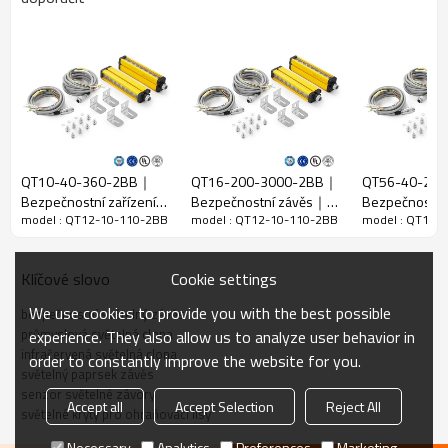
Funkce
Poměr
10 mm
rozlišení
Zkontrolujte
18 mm
přesnost
Počet paprsků
12
QT10-40-360-2BB｜
QT16-200-3000-2BB｜
QT56-40-22
Výška ochrany
110 mm
Bezpečnostní zařízení
Bezpečnostní závěs｜
Bezpečnostní 
Celkový
model : QT12-10-110-2BB
model : QT12-10-110-2BB
model : QT12-
strojů｜DADISICK
DADISICK
opona｜DADIS
51 mm * 35 mm * L, L je délka vysílače a přijímače.
rozměr
Detekční
Cookie settings
Klíčové slovo
30-6000 mm; 30-45000 mm
vzdálenost
We use cookies to provide you with the best possible
bezpečnostní světelný závěs
Doba odezvy
≤15 ms
průmyslová světelná clona
experience. They also allow us to analyze user behavior in
infračervená světelná clona
order to constantly improve the website for you.
Mechanická data
světelný paprsek závěs
senzor světelné závory
Domovní
Accept all
Accept Selection
Reject All
Domovní materiál
světelné kryty pro ohraňovací lisy
materiál
Necessary
Analytics
Preferences
Marketing