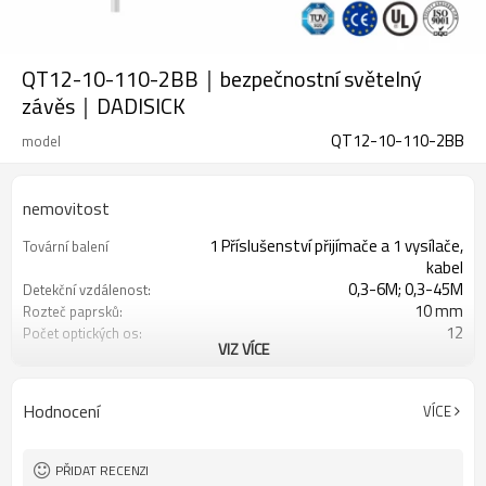
QT12-10-110-2BB｜bezpečnostní světelný
závěs｜DADISICK
QT12-10-110-2BB
model
nemovitost
1 Příslušenství přijímače a 1 vysílače,
Tovární balení
kabel
0,3-6M; 0,3-45M
Detekční vzdálenost:
10 mm
Rozteč paprsků:
12
Počet optických os:
VIZ VÍCE
110 mm
Výška ochrany:
2 PNP
2 bezpečnostní výstupy
(OSSD)
Hodnocení
VÍCE
Vybaveno konektorem M16
Zástrčka rozhraní
s montážním příslušenstvím
Produkt přichází:
TUV, UL, CE, RoSH, GB
Osvědčení:
PŘIDAT RECENZI