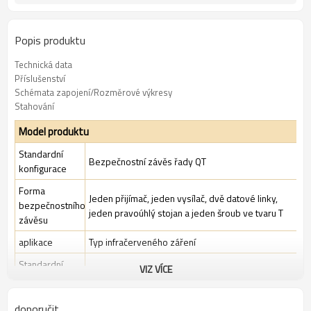
Popis produktu
Technická data
Příslušenství
Schémata zapojení/Rozměrové výkresy
Stahování
Model produktu
Standardní
Bezpečnostní závěs řady QT
konfigurace
Forma
Jeden přijímač, jeden vysílač, dvě datové linky,
bezpečnostního
jeden pravoúhlý stojan a jeden šroub ve tvaru T
závěsu
aplikace
Typ infračerveného záření
Standardní
VIZ VÍCE
Standardní průmyslové prostředí
balení
doporučit
Funkce