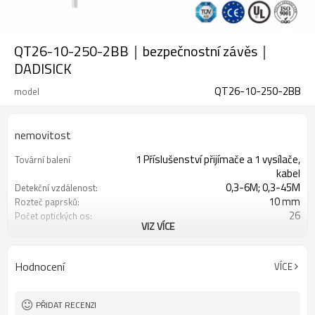
QT26-10-250-2BB｜bezpečnostní závěs｜
DADISICK
QT26-10-250-2BB
model
nemovitost
1 Příslušenství přijímače a 1 vysílače,
Tovární balení
kabel
0,3-6M; 0,3-45M
Detekční vzdálenost:
10 mm
Rozteč paprsků:
26
Počet optických os:
VIZ VÍCE
250 mm
Výška ochrany:
2 PNP
2 bezpečnostní výstupy
(OSSD)
Hodnocení
VÍCE
Vybaveno konektorem M16
Zástrčka rozhraní
s montážním příslušenstvím
Produkt přichází:
TUV, UL, CE, RoSH, GB
Osvědčení:
PŘIDAT RECENZI