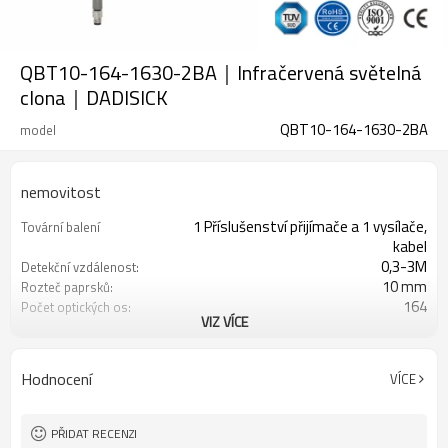
QBT10-164-1630-2BA｜Infračervená světelná
clona｜DADISICK
QBT10-164-1630-2BA
model
nemovitost
1 Příslušenství přijímače a 1 vysílače,
Tovární balení
kabel
0,3-3M
Detekční vzdálenost:
10 mm
Rozteč paprsků:
164
Počet optických os:
VIZ VÍCE
1630 mm
Výška ochrany:
2 PNP
2 bezpečnostní výstupy
(OSSD)
Hodnocení
VÍCE
Vybaveno konektorem M8
Zástrčka rozhraní
TÜV CE, Čína GB, certifikát ISO UL-
Osvědčení:
FCC, TYP 4
PŘIDAT RECENZI