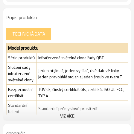
Popis produktu
TECHNICKÁ DATA
Model produktu
Série produktů
Infračervená světelná clona řady QBT
Složení sady
Jeden přijímač, jeden vysílač, dvě datové linky,
infračervené
jeden pravoúhlý stojan a jeden šroub ve tvaru T
světelné clony
Bezpečnostní
TÜV CE, čínský certifikát GB, certifikát ISO UL-FCC,
certifikát
TYP 4
Standardní
Standardní průmyslové prostředí
balení
VIZ VÍCE
Funkce
doporučit
Mezera