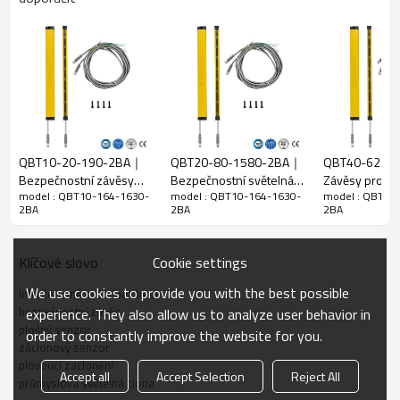
10 mm
paprsku
Zjistit přesnost
18 mm
Množství
164
paprsků
Provozní
1630 mm
rozsah
QBT10-20-190-2BA｜
QBT20-80-1580-2BA｜
QBT40-62-2
Velikost
Bezpečnostní závěsy
Bezpečnostní světelná
Závěsy pro b
produktu
15mm*30mm*L，L je délka vysílače a přijímače.
model : QBT10-164-1630-
model : QBT10-164-1630-
model : QBT10
pro průmysl｜DADISICK
obrazovka｜DADISICK
stroje｜DADIS
2BA
2BA
2BA
Detekční
vzdálenost
30-3000 mm
Cookie settings
Klíčové slovo
Doba odezvy
≤15 ms
We use cookies to provide you with the best possible
Infračervená světelná clona
Mechanická data
bezpečnostní závěs
experience. They also allow us to analyze user behavior in
plošný senzor
Domovní
order to constantly improve the website for you.
Domovní materiál
záclonový senzor
materiál
plovoucí zaclonění
Accept all
Accept Selection
Reject All
Kovové
průmyslová světelná clona
Hliník
pouzdro