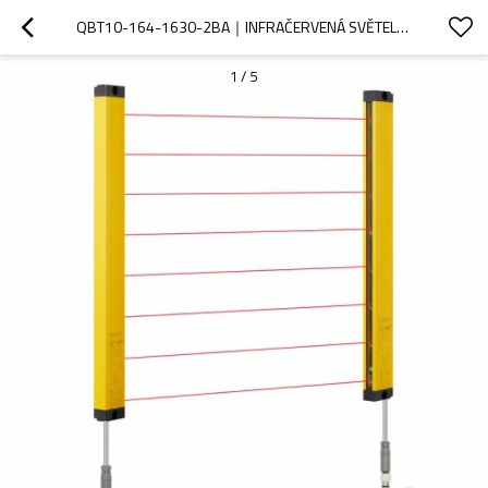
QBT10-164-1630-2BA｜INFRAČERVENÁ SVĚTELNÁ CLONA｜DADISICK
1
/
5