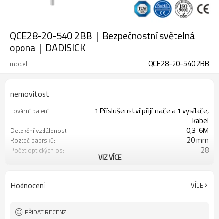
QCE28-20-540 2BB｜Bezpečnostní světelná
opona｜DADISICK
QCE28-20-540 2BB
model
nemovitost
1 Příslušenství přijímače a 1 vysílače,
Tovární balení
kabel
0,3-6M
Detekční vzdálenost:
20 mm
Rozteč paprsků:
28
Počet optických os:
VIZ VÍCE
540 mm
Výška ochrany:
2 PNP
2 bezpečnostní výstupy
(OSSD)
Hodnocení
VÍCE
Vybaveno konektorem M12
Zástrčka rozhraní
s montážním příslušenstvím
Produkt přichází:
TUV, UL, CE, RoSH, GB
Osvědčení:
PŘIDAT RECENZI