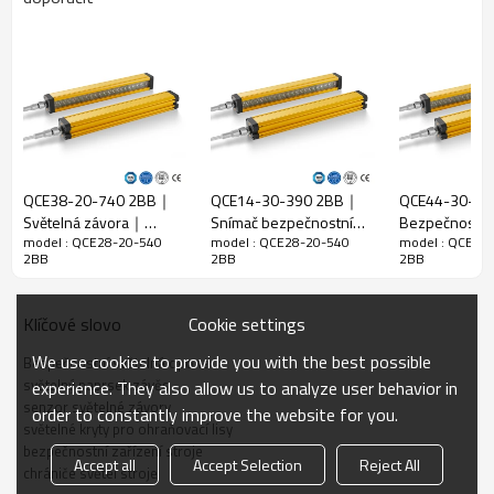
Poměr
20 mm
rozlišení
Zkontrolujte
28 mm
přesnost
Počet paprsků
28
Ochranná
QCE38-20-740 2BB｜
QCE14-30-390 2BB｜
QCE44-30-1
výška
540 mm
Světelná závora｜
Snímač bezpečnostní
Bezpečnostní 
Celkový
model : QCE28-20-540
model : QCE28-20-540
model : QCE28
DADISICK
světelné závory｜
opona｜DADIS
30 mm * 30 mm * L, L je délka vysílače a přijímače.
2BB
2BB
2BB
rozměr
DADISICK
Detekční
30-6000 mm
Cookie settings
Klíčové slovo
vzdálenost
Doba odezvy
≤15 ms
We use cookies to provide you with the best possible
Bezpečnostní světelná opona
světelný paprsek závěs
experience. They also allow us to analyze user behavior in
Mechanická data
senzor světelné závory
order to constantly improve the website for you.
světelné kryty pro ohraňovací lisy
Domovní
bezpečnostní zařízení stroje
Hliníkové slitiny
Accept all
Accept Selection
Reject All
materiál
chrániče světel stroje