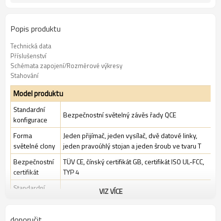
Popis produktu
Technická data
Příslušenství
Schémata zapojení/Rozměrové výkresy
Stahování
Model produktu
Standardní
Bezpečnostní světelný závěs řady QCE
konfigurace
Forma
Jeden přijímač, jeden vysílač, dvě datové linky,
světelné clony
jeden pravoúhlý stojan a jeden šroub ve tvaru T
Bezpečnostní
TÜV CE, čínský certifikát GB, certifikát ISO UL-FCC,
certifikát
TYP 4
Standardní
VIZ VÍCE
Standardní průmyslové prostředí
balení
doporučit
Funkce