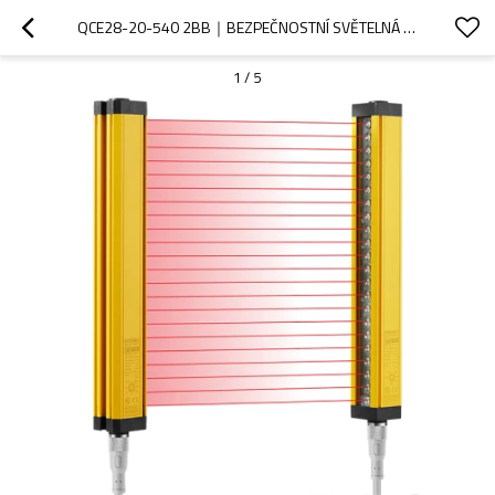
QCE28-20-540 2BB｜BEZPEČNOSTNÍ SVĚTELNÁ OPONA｜DADISICK
1
/
5