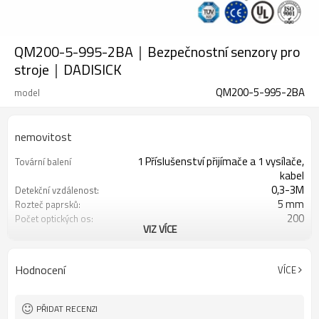
QM200-5-995-2BA｜Bezpečnostní senzory pro
stroje｜DADISICK
QM200-5-995-2BA
model
nemovitost
1 Příslušenství přijímače a 1 vysílače,
Tovární balení
kabel
0,3-3M
Detekční vzdálenost:
5 mm
Rozteč paprsků:
200
Počet optických os:
VIZ VÍCE
995 mm
Výška ochrany:
2 PNP
2 bezpečnostní výstupy
(OSSD)
Hodnocení
VÍCE
Vybaveno konektorem M12
Zástrčka rozhraní
TUV, UL, CE, RoSH, GB
Osvědčení:
PŘIDAT RECENZI