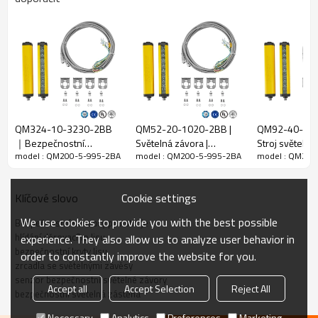
Funkce
Mezera
5 mm
paprsku
Zjistit přesnost
6,5 mm
Množství
200
paprsků
QM324-10-3230-2BB
QM52-20-1020-2BB |
QM92-40-36
Provozní
｜Bezpečnostní
Světelná závora |
Stroj světeln
995 mm
rozsah
model : QM200-5-995-2BA
model : QM200-5-995-2BA
model : QM200
světelný paprsek｜
DADISICK
DADISICK
DADISICK
Velikost
produktu
36mm*36mm*L，L je délka vysílače a přijímače.
Cookie settings
Klíčové slovo
Detekční
We use cookies to provide you with the best possible
Bezpečnostní senzory pro stroje
vzdálenost
30-6000 mm
hlídání děrovacího lisu
experience. They also allow us to analyze user behavior in
bezpečnostní kryty lisu
Doba odezvy
≤15 ms
order to constantly improve the website for you.
zrcadla se světelnými závěsy
senzor bezpečnostní světelné závory
Accept all
Accept Selection
Reject All
bezpečnostní světelná zástěna
Mechanická data
Necessary
Analytics
Preferences
Marketing