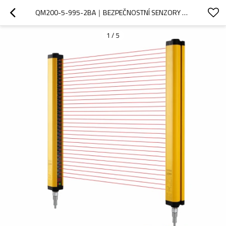
QM200-5-995-2BA｜BEZPEČNOSTNÍ SENZORY PRO STROJE｜DADISICK
1
/
5