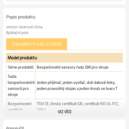
Popis produktu
senzor laserové clony
Aplikační pole
DOKUMENTY A KE STAŽENÍ
Model produktu
Série produktů
Bezpečnostní senzory řady QM pro stroje
Sada
bezpečnostních
Jeden přijímač, jeden vysílač, dvě datové linky,
senzorů pro
jeden pravoúhlý stojan a jeden šroub ve tvaru T
stroje
Bezpečnostní
TÜV CE, čínský certifikát GB, certifikát ISO UL-FCC,
certifikát
TYP 4
VIZ VÍCE
Standardní
Standardní průmyslové prostředí
balení
doporučit