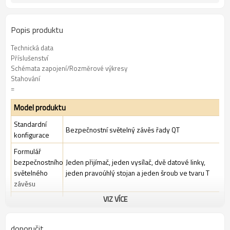
Popis produktu
Technická data
Příslušenství
Schémata zapojení/Rozměrové výkresy
Stahování
=
Model produktu
Standardní
Bezpečnostní světelný závěs řady QT
konfigurace
Formulář
bezpečnostního
Jeden přijímač, jeden vysílač, dvě datové linky,
světelného
jeden pravoúhlý stojan a jeden šroub ve tvaru T
závěsu
VIZ VÍCE
Bezpečnostní
TÜV CE, čínský certifikát GB, certifikát ISO UL-FCC,
certifikát
TYP 4
Standardní
doporučit