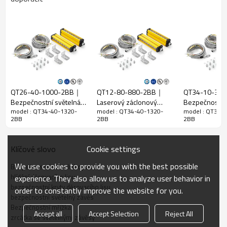
Standardní průmyslové prostředí
balení
Funkce
Poměr
40 mm
rozlišení
Zkontrolujte
48 mm
přesnost
QT26-40-1000-2BB｜
QT12-80-880-2BB｜
QT34-10-33
Počet paprsků
34
Bezpečnostní světelná
Laserový záclonový
Bezpečnostní 
model : QT34-40-1320-
model : QT34-40-1320-
model : QT34-
záclonová zrcátka｜
senzor｜DADISICK
závěs｜DADIS
Výška ochrany
1320 mm
2BB
2BB
2BB
DADISICK
Celkový
51 mm * 35 mm * L, L je délka vysílače a přijímače.
rozměr
Cookie settings
Klíčové slovo
Detekční
30-6000 mm; 30-45000 mm
We use cookies to provide you with the best possible
Bezpečnostní světelná opona
vzdálenost
hlídání děrovacího lisu
experience. They also allow us to analyze user behavior in
Doba odezvy
≤15 ms
bezpečnostní kryty děrovacího lisu
order to constantly improve the website for you.
bezpečnostní světelný závěs
Mechanická data
Bezpečnostní mřížka
Accept all
Accept Selection
Reject All
zrcátka se světelnými závěsy
Domovní