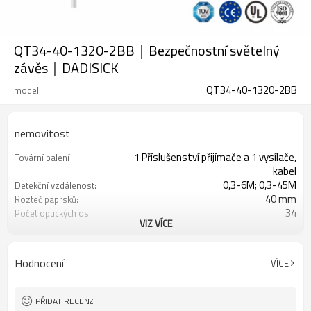
QT34-40-1320-2BB｜Bezpečnostní světelný
závěs｜DADISICK
QT34-40-1320-2BB
model
nemovitost
1 Příslušenství přijímače a 1 vysílače,
Tovární balení
kabel
0,3-6M; 0,3-45M
Detekční vzdálenost:
40 mm
Rozteč paprsků:
34
Počet optických os:
VIZ VÍCE
1320 mm
Výška ochrany:
2 PNP
2 bezpečnostní výstupy
(OSSD)
Hodnocení
VÍCE
Vybaveno konektorem M16
Zástrčka rozhraní
s montážním příslušenstvím
Produkt přichází:
TUV, UL, CE, RoSH, GB
Osvědčení:
PŘIDAT RECENZI