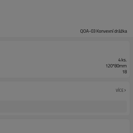
QOA-03 Konvexní drážka
4 ks.
120*80mm
18
VÍCE