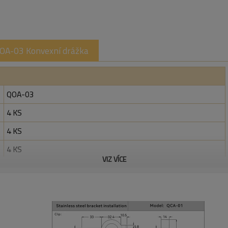
QOA-03 Konvexní drážka
QOA-03
4 KS
4 KS
4 KS
VIZ VÍCE
120 * 80
25 g
ých závěsech, je pečlivě vyrobena z vysoce pevné slitiny odolné prot
st se spolehlivou odolností proti korozi, takže je ideální pro aplika