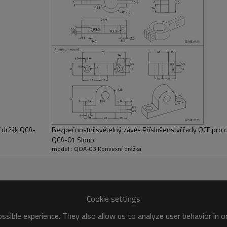
hemikáliím nebo neustálým vibracím, zachovávají si svou strukturální
QCA-03
Železné niklování
Černění železa
í držák QCA-
Bezpečnostní světelný závěs Příslušenství řady QCE pro d
Železné niklování
QCA-01 Sloup
model : QOA-03 Konvexní drážka
Cookie settings
sible experience. They also allow us to analyze user behavior in 