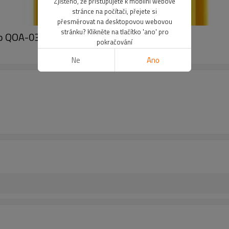
Zjištěno, že přistupujete k mobilní webové
stránce na počítači, přejete si
přesměrovat na desktopovou webovou
stránku? Klikněte na tlačítko 'ano' pro
ro QOA-03 Konvexní drážka
pokračování
Ne
Ano