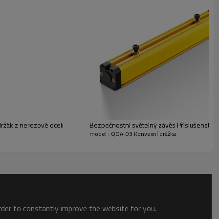
 integritu a výkon a zajišťují stabilní a spolehlivé řešení
ržák z nerezové oceli
Bezpečnostní světelný závěs Příslušenství
model : QOA-03 Konvexní drážka
order to constantly improve the website for you.