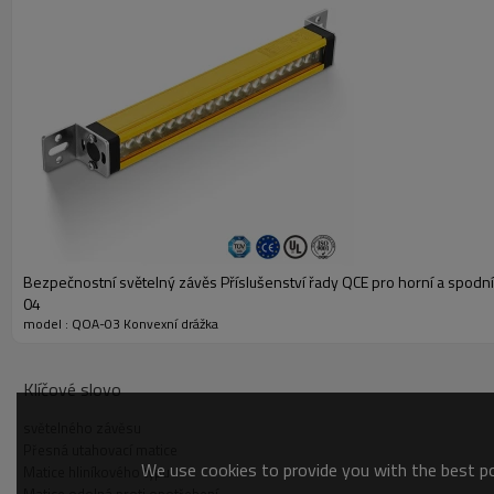
zda jsou tyto šrouby vystaveny extrémním teplotám, agresivním c
upevnění.
Základní informace o instalačním příslušenství
Číslo produktu
Materiál
Konvexní matice
Šroub s vnitřním šestihranem
Bezpečnostní světelný závěs Příslušenství řady QCE pro horní a spodn
Listová pružina M4
04
model : QOA-03 Konvexní drážka
QOA-03
Konvexní matice-3D.KROK
Klíčové slovo
světelného závěsu
Přesná utahovací matice
We use cookies to provide you with the best pos
Matice hliníkového typu