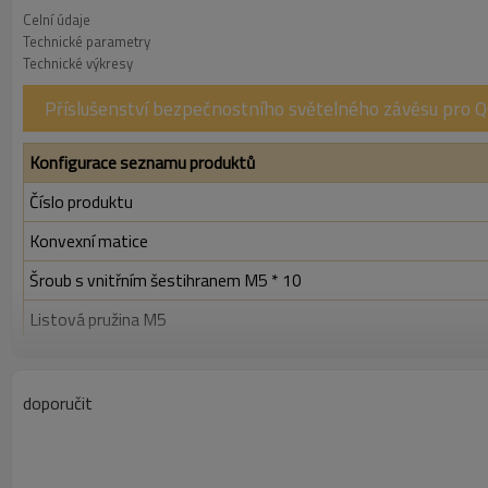
Celní údaje
Technické parametry
Technické výkresy
Příslušenství bezpečnostního světelného závěsu pro 
Konfigurace seznamu produktů
Číslo produktu
Konvexní matice
Šroub s vnitřním šestihranem M5 * 10
Listová pružina M5
Velikost balení (mm)
Velikost balení (g)
doporučit
Kulovitá matice, navržená pro použití v bezpečnostních světeln
prostředích. Tato slitina kombinuje výjimečnou mechanickou pevno