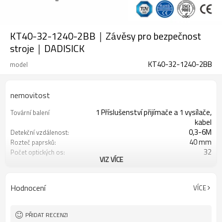
KT40-32-1240-2BB｜Závěsy pro bezpečnost
stroje｜DADISICK
KT40-32-1240-2BB
model
nemovitost
1 Příslušenství přijímače a 1 vysílače,
Tovární balení
kabel
0,3-6M
Detekční vzdálenost:
40 mm
Rozteč paprsků:
32
Počet optických os:
VIZ VÍCE
1240 mm
Výška ochrany:
2 PNP
2 bezpečnostní výstupy
(OSSD)
Hodnocení
VÍCE
Vybaveno konektorem M8
Zástrčka rozhraní
TUV, UL, CE, RoSH, GB
Osvědčení:
PŘIDAT RECENZI