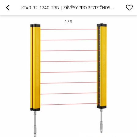
KT40-32-1240-2BB｜ZÁVĚSY PRO BEZPEČNOST STROJE｜DADISICK
1
/
5