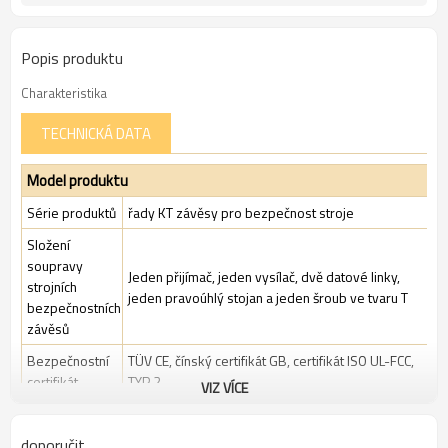
Popis produktu
Charakteristika
TECHNICKÁ DATA
Model produktu
Série produktů
řady KT závěsy pro bezpečnost stroje
Složení
soupravy
Jeden přijímač, jeden vysílač, dvě datové linky,
strojních
jeden pravoúhlý stojan a jeden šroub ve tvaru T
bezpečnostních
závěsů
Bezpečnostní
TÜV CE, čínský certifikát GB, certifikát ISO UL-FCC,
certifikát
TYP 2
VIZ VÍCE
Standardní
Standardní průmyslové prostředí
balení
doporučit