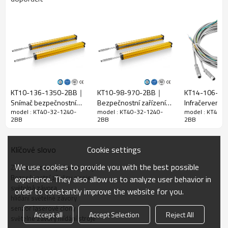
Funkce
Mezera
40 mm
paprsku
Zjistit přesnost
48 mm
Množství
32
paprsků
KT10-136-1350-2BB｜
KT10-98-970-2BB｜
KT14-106-1
Provozní
Snímač bezpečnostní
Bezpečnostní zařízení
Infračervený
1240 mm
model : KT40-32-1240-
model : KT40-32-1240-
model : KT40-3
rozsah
bariéry｜DADISICK
strojů｜DADISICK
bezpečnostní 
2BB
2BB
2BB
závěs｜DADIS
Velikost
produktu
29mm*29mm*L，L je délka vysílače a přijímače.
Cookie settings
Klíčové slovo
Detekční
We use cookies to provide you with the best possible
vzdálenost
30-6000 mm
Závěsy pro bezpečnost stroje
Bezpečnostní závěsy stroje
experience. They also allow us to analyze user behavior in
Doba odezvy
≤15 ms
světelná závora
order to constantly improve the website for you.
hlídání světelné závory
Mechanická data
senzor laserové clony
Accept all
Accept Selection
Reject All
světelné závory hlídání stroje
Domovní
Domovní materiál