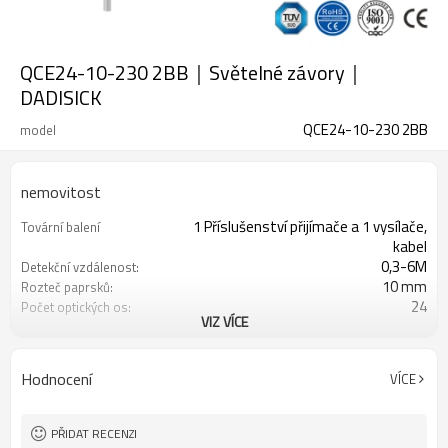
QCE24-10-230 2BB｜Světelné závory｜
DADISICK
QCE24-10-230 2BB
model
nemovitost
1 Příslušenství přijímače a 1 vysílače,
Tovární balení
kabel
0,3-6M
Detekční vzdálenost:
10 mm
Rozteč paprsků:
24
Počet optických os:
VIZ VÍCE
230 mm
Výška ochrany:
2 PNP
2 bezpečnostní výstupy
(OSSD)
Hodnocení
VÍCE
Vybaveno konektorem M12
Zástrčka rozhraní
s montážním příslušenstvím
Produkt přichází:
TUV, UL, CE, RoSH, GB
Osvědčení:
PŘIDAT RECENZI