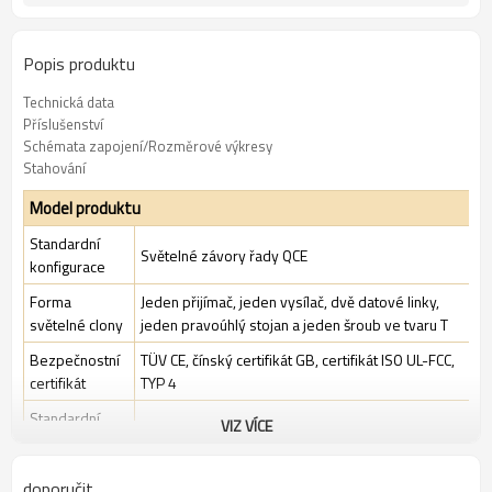
Popis produktu
Technická data
Příslušenství
Schémata zapojení/Rozměrové výkresy
Stahování
Model produktu
Standardní
Světelné závory řady QCE
konfigurace
Forma
Jeden přijímač, jeden vysílač, dvě datové linky,
světelné clony
jeden pravoúhlý stojan a jeden šroub ve tvaru T
Bezpečnostní
TÜV CE, čínský certifikát GB, certifikát ISO UL-FCC,
certifikát
TYP 4
Standardní
VIZ VÍCE
Standardní průmyslové prostředí
balení
doporučit
Funkce