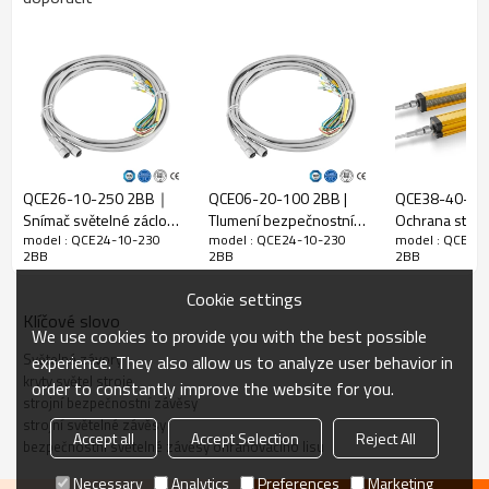
Poměr
10 mm
rozlišení
Zkontrolujte
18 mm
přesnost
Počet paprsků
24
Ochranná
QCE26-10-250 2BB｜
QCE06-20-100 2BB |
QCE38-40-1
výška
230 mm
Snímač světelné záclony
Tlumení bezpečnostního
Ochrana stroj
Celkový
model : QCE24-10-230
model : QCE24-10-230
model : QCE24
｜DADISICK
světelného závěsu |
světelné záv
30 mm * 30 mm * L, L je délka vysílače a přijímače.
2BB
2BB
2BB
rozměr
DADISICK
DADISICK
Cookie settings
Detekční
30-6000 mm
Klíčové slovo
vzdálenost
We use cookies to provide you with the best possible
Doba odezvy
≤15 ms
Světelné závory
experience. They also allow us to analyze user behavior in
kryty světel stroje
order to constantly improve the website for you.
Mechanická data
strojní bezpečnostní závěsy
strojní světelné závěsy
Domovní
Accept all
Accept Selection
Reject All
bezpečnostní světelné závěsy ohraňovacího lisu
Hliníkové slitiny
materiál
Necessary
Analytics
Preferences
Marketing