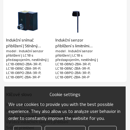
Elektrické údaje
LED displej
Ano
Přípustné
<10 %
zvlnění napětí
Proud bez
<10mA
Indukční snímač
Indukční senzor
zátěže
přiblížení | Stíněný
přiblížení s limitními
Svodový
model : Indukční senzor
model : Indukční senzor
konektor LC26,
hodnotami | LC18
<0,01 mA
přiblížení | LC18 s
přiblížení | LC18 s
proud
čtvercový konektor 26
Předpřipravený stíněný
předzapojením, nestíněný |
předzapojením, nestíněný |
mm M8 | DADISICK
válcový jednožilový
LC18-08NO-ZBA-3R-P,
LC18-08NO-ZBA-3R-P,
Pokles napětí
<1,5 V
LC18-08NC-ZBA-3R-P,
LC18-08NC-ZBA-3R-P,
kabel M18 | DADISICK
LC18-08PO-ZBA-3R-P,
LC18-08PO-ZBA-3R-P,
Spínací
LC18-08PC-ZBA-3R-P
LC18-08PC-ZBA-3R-P
500 Hz
frekvence
Doba odezvy
1 ms
Cookie settings
Klíčové slovo
Spínací
<5 % (Sr)
We use cookies to provide you with the best possible
Indukční senzor přiblížení
hystereze
Indukční bezdotykový spínač s limitem
experience. They also allow us to analyze user behavior in
Opakovatelná
Továrna na indukční bezdotykové spínače
order to constantly improve the website for you.
<1,0 % (Sr)
přesnost
Výrobce indukčních senzorů přiblížení
Snímač přiblížení