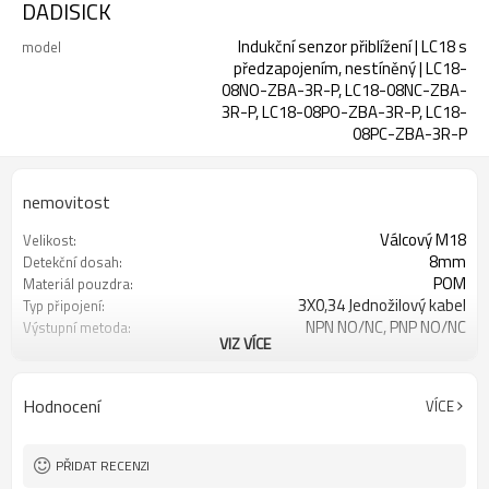
DADISICK
Indukční senzor přiblížení | LC18 s
model
předzapojením, nestíněný | LC18-
08NO-ZBA-3R-P, LC18-08NC-ZBA-
3R-P, LC18-08PO-ZBA-3R-P, LC18-
08PC-ZBA-3R-P
nemovitost
Válcový M18
Velikost:
8mm
Detekční dosah:
POM
Materiál pouzdra:
3X0,34 Jednožilový kabel
Typ připojení:
NPN NO/NC, PNP NO/NC
Výstupní metoda:
VIZ VÍCE
IP67
Stupeň ochrany:
-25 °C až +70 °C (248 až 343 K)
Provozní teplota:
Hodnocení
VÍCE
PŘIDAT RECENZI