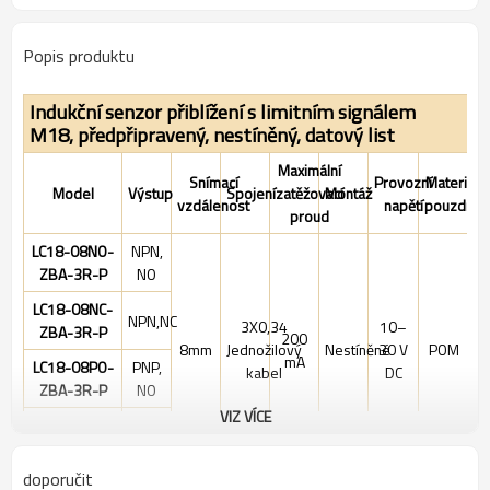
Popis produktu
Indukční senzor přiblížení s limitním signálem
M18, předpřipravený, nestíněný, datový list
Maximální
Snímací
Provozní
Materiál
Model
Výstup
Spojení
zatěžovací
Montáž
vzdálenost
napětí
pouzdra
proud
LC18-08NO-
NPN,
ZBA-3R-P
NO
LC18-08NC-
NPN,NC
3X0,34
10–
ZBA-3R-P
200
8mm
Jednožilový
Nestíněné
30 V
POM
mA
LC18-08PO-
PNP,
kabel
DC
ZBA-3R-P
NO
VIZ VÍCE
LC18-08PC-
PNP,NC
ZBA-3R-P
doporučit