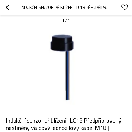
INDUKČNÍ SENZOR PŘIBLÍŽENÍ | LC18 PŘEDPŘIPRAVENÝ NESTÍNĚNÝ VÁLCOVÝ JEDNOŽILOVÝ KABEL M18 | DADISICK
1
/
1
Indukční senzor přiblížení | LC18 Předpřipravený
nestíněný válcový jednožilový kabel M18 |