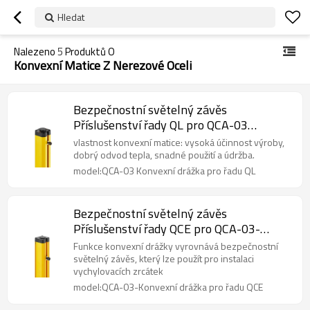
Hledat
Nalezeno
5
Produktů O
Konvexní Matice Z Nerezové Oceli
Bezpečnostní světelný závěs
Příslušenství řady QL pro QCA-03
Konvexní drážka
vlastnost konvexní matice: vysoká účinnost výroby,
dobrý odvod tepla, snadné použití a údržba.
model:QCA-03 Konvexní drážka pro řadu QL
Bezpečnostní světelný závěs
Příslušenství řady QCE pro QCA-03-
Konvexní drážka
Funkce konvexní drážky vyrovnává bezpečnostní
světelný závěs, který lze použít pro instalaci
vychylovacích zrcátek
model:QCA-03-Konvexní drážka pro řadu QCE