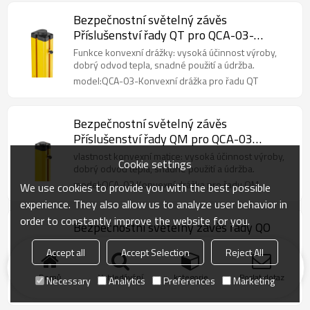
Bezpečnostní světelný závěs
Příslušenství řady QT pro QCA-03-
Konvexní drážka
Funkce konvexní drážky: vysoká účinnost výroby,
dobrý odvod tepla, snadné použití a údržba.
model:QCA-03-Konvexní drážka pro řadu QT
Bezpečnostní světelný závěs
Příslušenství řady QM pro QCA-03
Konvexní drážka
vlastnost konvexní matice: vysoká účinnost výroby,
Cookie settings
dobrý odvod tepla, snadné použití a údržba.
model:QCA-03 Konvexní drážka pro řadu QM
We use cookies to provide you with the best possible
experience. They also allow us to analyze user behavior in
order to constantly improve the website for you.
Bezpečnostní světelný závěs řady QO
příslušenství pro QOA-03 Konvexní
Accept all
Accept Selection
Reject All
drážka
vlastnost konvexní matice: vysoká účinnost výroby,
dobrý odvod tepla, snadné použití a údržba.
Domů
Vyhledávání
kategorie
Poslat dotaz
Necessary
Analytics
Preferences
Marketing
model:QOA-03 Konvexní drážka pro řadu QO