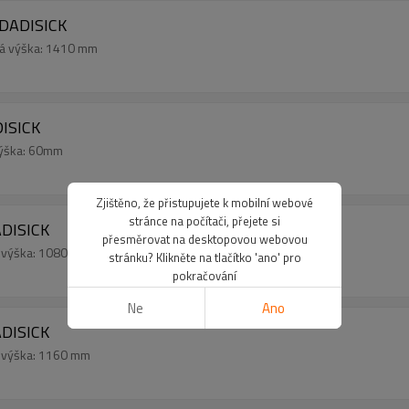
DADISICK
ná výška: 1410 mm
ISICK
výška: 60mm
Zjištěno, že přistupujete k mobilní webové
stránce na počítači, přejete si
DISICK
přesměrovat na desktopovou webovou
á výška: 1080 mm
stránku? Klikněte na tlačítko 'ano' pro
pokračování
Ne
Ano
DISICK
á výška: 1160 mm