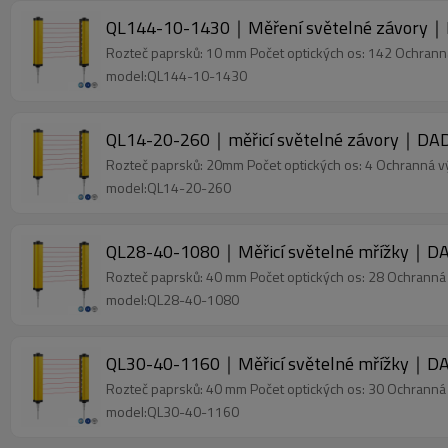
QL144-10-1430｜Měření světelné závory｜
Rozteč paprsků: 10 mm Počet optických os: 142 Ochran
model:QL144-10-1430
QL14-20-260｜měřicí světelné závory｜DAD
Rozteč paprsků: 20mm Počet optických os: 4 Ochranná 
model:QL14-20-260
QL28-40-1080｜Měřicí světelné mřížky｜DA
Rozteč paprsků: 40 mm Počet optických os: 28 Ochrann
model:QL28-40-1080
QL30-40-1160｜Měřicí světelné mřížky｜DA
Rozteč paprsků: 40 mm Počet optických os: 30 Ochrann
model:QL30-40-1160