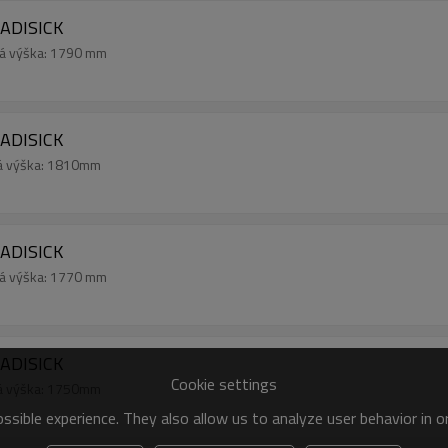
DADISICK
ná výška: 1790 mm
DADISICK
ná výška: 1810mm
DADISICK
ná výška: 1770 mm
DADISICK
Cookie settings
ná výška: 1750mm
sible experience. They also allow us to analyze user behavior in 