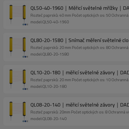
QL50-40-1960｜Měřicí světelné mřížky｜DA
Rozteč paprsků: 40 mm Počet optických os: 50 Ochrann
model:QL50-40-1960
QL80-20-1580｜Snímač měření světelné c
Rozteč paprsků: 20 mm Počet optických os: 80 Ochrann
model:QL80-20-1580
QL10-20-180｜měřicí světelné závory｜DAD
Rozteč paprsků: 20 mm Počet optických os: 10 Ochrann
model:QL10-20-180
QL08-20-140｜měřicí světelné závory｜DAD
Rozteč paprsků: 20mm Počet optických os: 8 Ochranná 
model:QL08-20-140