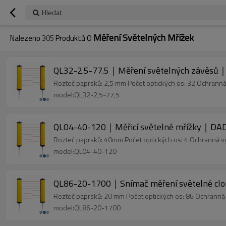
Hledat
Měření Světelných Mřížek
Nalezeno
305
Produktů O
QL32-2.5-77.5｜Měření světelných závěsů
Rozteč paprsků: 2,5 mm Počet optických os: 32 Ochrann
model:QL32-2,5-77,5
QL04-40-120｜Měřicí světelné mřížky｜DAD
Rozteč paprsků: 40mm Počet optických os: 4 Ochranná 
model:QL04-40-120
QL86-20-1700｜Snímač měření světelné c
Rozteč paprsků: 20 mm Počet optických os: 86 Ochrann
model:QL86-20-1700