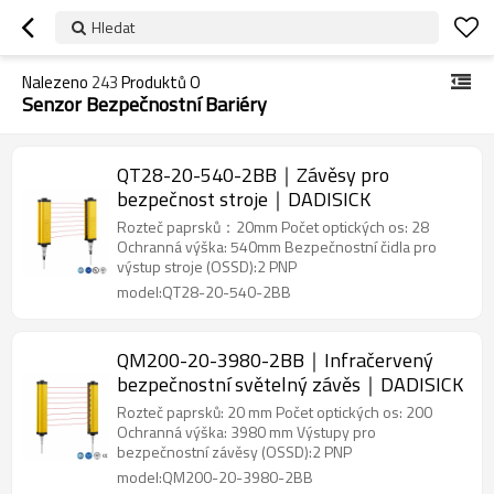
Hledat
Nalezeno
243
Produktů O
Senzor Bezpečnostní Bariéry
QT28-20-540-2BB｜Závěsy pro
bezpečnost stroje｜DADISICK
Rozteč paprsků：20mm Počet optických os: 28
Ochranná výška: 540mm Bezpečnostní čidla pro
výstup stroje (OSSD):2 PNP
model:QT28-20-540-2BB
QM200-20-3980-2BB｜Infračervený
bezpečnostní světelný závěs｜DADISICK
Rozteč paprsků: 20 mm Počet optických os: 200
Ochranná výška: 3980 mm Výstupy pro
bezpečnostní závěsy (OSSD):2 PNP
model:QM200-20-3980-2BB