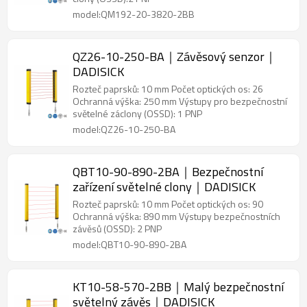
model:QM192-20-3820-2BB
QZ26-10-250-BA｜Závěsový senzor｜
DADISICK
Rozteč paprsků: 10 mm Počet optických os: 26
Ochranná výška: 250 mm Výstupy pro bezpečnostní
světelné záclony (OSSD): 1 PNP
model:QZ26-10-250-BA
QBT10-90-890-2BA｜Bezpečnostní
zařízení světelné clony｜DADISICK
Rozteč paprsků: 10 mm Počet optických os: 90
Ochranná výška: 890 mm Výstupy bezpečnostních
závěsů (OSSD): 2 PNP
model:QBT10-90-890-2BA
KT10-58-570-2BB｜Malý bezpečnostní
světelný závěs｜DADISICK