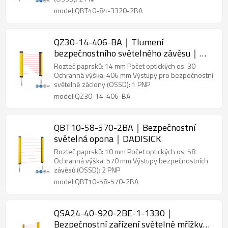
model:QBT40-84-3320-2BA
QZ30-14-406-BA｜Tlumení
bezpečnostního světelného závěsu｜
DADISICK
Rozteč paprsků: 14 mm Počet optických os: 30
Ochranná výška: 406 mm Výstupy pro bezpečnostní
světelné záclony (OSSD): 1 PNP
model:QZ30-14-406-BA
QBT10-58-570-2BA｜Bezpečnostní
světelná opona｜DADISICK
Rozteč paprsků: 10 mm Počet optických os: 58
Ochranná výška: 570 mm Výstupy bezpečnostních
závěsů (OSSD): 2 PNP
model:QBT10-58-570-2BA
QSA24-40-920-2BE-1-1330｜
Bezpečnostní zařízení světelné mřížky｜