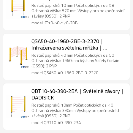
Rozteč paprsků: 10 mm Počet optických os: 58
Ochranná výška: 570 mm Výstupy pro bezpečnostní
závěsy (OSSD): 2 PNP
model:KT10-58-570-2BB
QSA50-40-1960-2BE-3-2370｜
Infračervená světelná mřížka｜
DADISICK
Rozteč paprsků: 40 mm Počet optických os: 50
Ochranná výška: 1960 mm Výstupy Safety Curtain
(OSSD): 2 PNP
model:QSA50-40-1960-2BE-3-2370
QBT10-40-390-2BA｜Světelné závory｜
DADISICK
Rozteč paprsků: 10mm Počet optických os: 40
Ochranná výška: 390mm Výstupy bezpečnostních
závěsů (OSSD): 2 PNP
model:QBT10-40-390-2BA