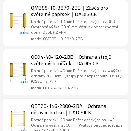
QM388-10-3870-2BB｜Závěs pro
světelný paprsek｜DADISICK
Rozteč paprsků: 10 mm Počet optických os: 388
Ochranná výška: 3870 mm Výstupy bezpečnostní
clony (OSSD): 2 PNP
model:QM388-10-3870-2BB
QO04-40-120-2BB｜Ochrana strojů
světelných mřížek｜DADISICK
Rozteč paprsků: 40 mm Počet optických os: 4 Výška
ochrany: 120 mm Výstupy pro bezpečnostní závěsy
(OSSD): 2 PNP
model:QO04-40-120-2BB
QBT20-146-2900-2BA｜Ochrana
děrovacího lisu｜DADISICK
Rozteč paprsků: 20 mm Počet optických os: 146
Ochranná výška: 2900 mm Výstupy bezpečnostních
závěsů (OSSD): 2 PNP