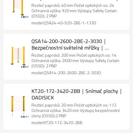
DADISICK
Rozteč paprsků: 40 mm Počet optických os: 24
Ochranná výška: 920 mm Výstupy Safety Curtain
(OSSD): 2 PNP
model:QSA24-40-920-2BE-1-1330
QSA14-200-2600-2BE-2-3030｜
Bezpečnostní světelné mřížky｜
DADISICK
Rozteč paprsků: 200 mm Počet optických os: 14
Ochranná výška: 2600 mm Výstupy Safety Curtain
(OSSD): 2 PNP
model:QSA14-200-2600-2BE-2-3030
KT20-172-3420-2BB｜Snímač plochy｜
DADISICK
Rozteč paprsků: 20 mm Počet optických os: 172
Ochranná výška: 3420 mm Výstupy bezpečnostní
clony (OSSD):2 PNP
model:KT20-172-3420-2BB