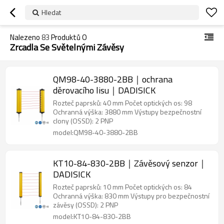
Hledat
Nalezeno
83
Produktů O
Zrcadla Se Světelnými Závěsy
QM98-40-3880-2BB｜ochrana
děrovacího lisu｜DADISICK
Rozteč paprsků: 40 mm Počet optických os: 98
Ochranná výška: 3880 mm Výstupy bezpečnostní
clony (OSSD): 2 PNP
model:QM98-40-3880-2BB
KT10-84-830-2BB｜Závěsový senzor｜
DADISICK
Rozteč paprsků: 10 mm Počet optických os: 84
Ochranná výška: 830 mm Výstupy pro bezpečnostní
závěsy (OSSD): 2 PNP
model:KT10-84-830-2BB