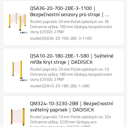
QSA36-20-700-2BE-3-1100｜
Bezpečnostní senzory pro stroje｜
DADISICK
Rozteč paprsků: 20 mm Počet optických os: 36
Ochranná výška: 700 mm Výstupy bezpečnostní
clony (OSSD): 2 PNP
model:QSA36-20-700-2BE-3-1100
QSA10-20-180-2BE-1-580｜Světelné
mříže Kryt stroje｜DADISICK
Rozteč paprsků: 20 mm Počet optických os: 10
Ochranná výška: 180 mm Výstupy bezpečnostní
clony (OSSD): 2 PNP
model:QSA10-20-180-2BE-1-580
QM324-10-3230-2BB｜Bezpečnostní
světelný paprsek｜DADISICK
Rozteč paprsků: 10 mm Počet optických os: 324
Ochranná výška: 3230 mm Výstupy pro
bezpečnostní závěsy (OSSD):2 PNP