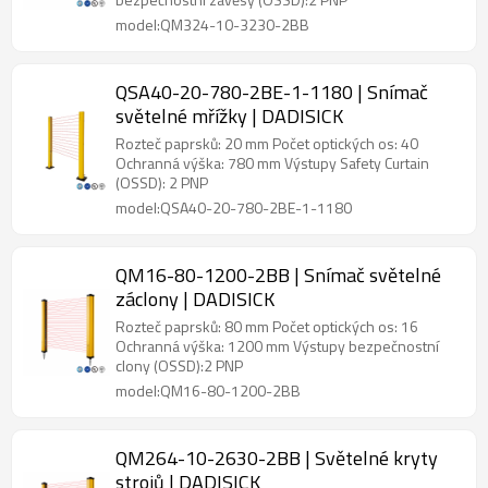
model:QM324-10-3230-2BB
QSA40-20-780-2BE-1-1180 | Snímač
světelné mřížky | DADISICK
Rozteč paprsků: 20 mm Počet optických os: 40
Ochranná výška: 780 mm Výstupy Safety Curtain
(OSSD): 2 PNP
model:QSA40-20-780-2BE-1-1180
QM16-80-1200-2BB | Snímač světelné
záclony | DADISICK
Rozteč paprsků: 80 mm Počet optických os: 16
Ochranná výška: 1200 mm Výstupy bezpečnostní
clony (OSSD):2 PNP
model:QM16-80-1200-2BB
QM264-10-2630-2BB | Světelné kryty
strojů | DADISICK