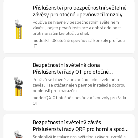
Příslušenství pro bezpečnostní světelné
závěsy pro otočné upevňovací konzoly
KT-08
Používá se hlavně v bezpečnostním světelném
závěsu, nejen pevná instalace a dobrá odolnost
proti nárazům lze otočit o úhel.
model:KT-08 otočné upevňovací konzoly pro řadu
KT
Bezpečnostní světelná clona
Příslušenství řady QT pro otočné
upevňovací konzoly QA-01
Používá se hlavně v bezpečnostním světelném
závěsu, lze otáčet nejen pevnou instalací a dobrou
odolností proti nárazům
model:QA-01 otočné upevňovací konzoly pro řadu
QT
Bezpečnostní světelný závěs
Příslušenství řady QRF pro horní a spodní
držák QF-07
Spolehlivá instalace pro světelnou závoru, rychlé a