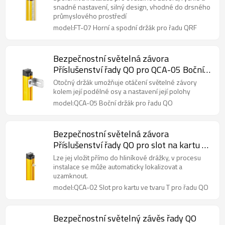
snadné nastavení, silný design, vhodné do drsného
průmyslového prostředí
model:FT-07 Horní a spodní držák pro řadu QRF
Bezpečnostní světelná závora
Příslušenství řady QO pro QCA-05 Boční
držák
Otočný držák umožňuje otáčení světelné závory
kolem její podélné osy a nastavení její polohy
model:QCA-05 Boční držák pro řadu QO
Bezpečnostní světelná závora
Příslušenství řady QO pro slot na kartu ve
tvaru T QCA-02
Lze jej vložit přímo do hliníkové drážky, v procesu
instalace se může automaticky lokalizovat a
uzamknout.
model:QCA-02 Slot pro kartu ve tvaru T pro řadu QO
Bezpečnostní světelný závěs řady QO