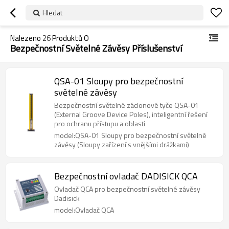
Hledat
Nalezeno
26
Produktů O
Bezpečnostní Světelné Závěsy Příslušenství
QSA-01 Sloupy pro bezpečnostní
světelné závěsy
Bezpečnostní světelné záclonové tyče QSA-01
(External Groove Device Poles), inteligentní řešení
pro ochranu přístupu a oblasti
model:QSA-01 Sloupy pro bezpečnostní světelné
závěsy (Sloupy zařízení s vnějšími drážkami)
Bezpečnostní ovladač DADISICK QCA
Ovladač QCA pro bezpečnostní světelné závěsy
Dadisick
model:Ovladač QCA