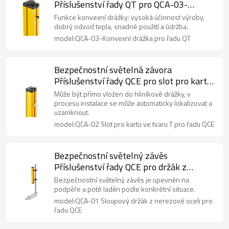
Příslušenství řady QT pro QCA-03-
Konvexní drážka
Funkce konvexní drážky: vysoká účinnost výroby,
dobrý odvod tepla, snadné použití a údržba.
model:QCA-03-Konvexní drážka pro řadu QT
Bezpečnostní světelná závora
Příslušenství řady QCE pro slot pro kartu
ve tvaru T QCA-02
Může být přímo vložen do hliníkové drážky, v
procesu instalace se může automaticky lokalizovat a
uzamknout.
model:QCA-02 Slot pro kartu ve tvaru T pro řadu QCE
Bezpečnostní světelný závěs
Příslušenství řady QCE pro držák z
nerezové oceli QCA-01 Sloup
Bezpečnostní světelný závěs je upevněn na
podpěře a poté laděn podle konkrétní situace.
model:QCA-01 Sloupový držák z nerezové oceli pro
řadu QCE