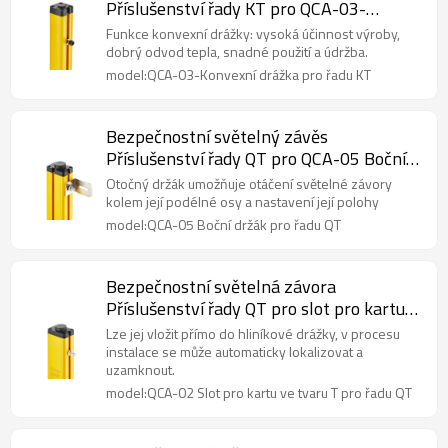
Příslušenství řady KT pro QCA-03-
Konvexní drážka
Funkce konvexní drážky: vysoká účinnost výroby,
dobrý odvod tepla, snadné použití a údržba.
model:QCA-03-Konvexní drážka pro řadu KT
Bezpečnostní světelný závěs
Příslušenství řady QT pro QCA-05 Boční
držák
Otočný držák umožňuje otáčení světelné závory
kolem její podélné osy a nastavení její polohy
model:QCA-05 Boční držák pro řadu QT
Bezpečnostní světelná závora
Příslušenství řady QT pro slot pro kartu
ve tvaru T QCA-02
Lze jej vložit přímo do hliníkové drážky, v procesu
instalace se může automaticky lokalizovat a
uzamknout.
model:QCA-02 Slot pro kartu ve tvaru T pro řadu QT