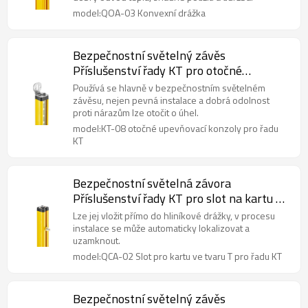
model:QOA-03 Konvexní drážka
Bezpečnostní světelný závěs
Příslušenství řady KT pro otočné
upevňovací konzoly KT-08
Používá se hlavně v bezpečnostním světelném
závěsu, nejen pevná instalace a dobrá odolnost
proti nárazům lze otočit o úhel.
model:KT-08 otočné upevňovací konzoly pro řadu
KT
Bezpečnostní světelná závora
Příslušenství řady KT pro slot na kartu ve
tvaru T QCA-02
Lze jej vložit přímo do hliníkové drážky, v procesu
instalace se může automaticky lokalizovat a
uzamknout.
model:QCA-02 Slot pro kartu ve tvaru T pro řadu KT
Bezpečnostní světelný závěs