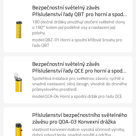
Bezpečnostní světelný závěs
Příslušenství řady QBT pro horní a spodní
křížové šrouby QBZ-01
180 otočné držáky umožňují otočení světelné clony
o 180° kolem její podélné osy a nastavení její
polohy.
model:QBZ-01 Horní a spodní křížové šrouby pro
řadu QBT
Bezpečnostní světelný závěs
Příslušenství řady QCE pro horní a spodní
držák QCA-04
Spolehlivá instalace pro světelnou závoru, rychlé a
snadné nastavení, silný design, vhodné do drsného
průmyslového prostředí.
model:QCA-04 Horní a spodní držák pro řadu QCE
Příslušenství bezpečnostního světelného
závěsu pro QOA-03 Konvexní drážka
vlastnost konvexní matice: vysoká účinnost výroby,
dobrý odvod tepla, snadné použití a údržba.