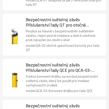
model:QCA-01 Sloupový držák z nerezové oceli pro
řadu KT
Bezpečnostní světelný závěs
Příslušenství řady QT pro otočné
upevňovací konzoly QA-02
Používá se hlavně v bezpečnostním světelném
závěsu, nejen pevná instalace a dobrá odolnost
proti nárazům lze otočit o úhel
model:QA-02 otočné upevňovací konzoly pro řadu
QT
Bezpečnostní světelný závěs
Příslušenství řady QCE pro QCA-03-
Konvexní drážka
Funkce konvexní drážky vyrovnává bezpečnostní
světelný závěs, který lze použít pro instalaci
vychylovacích zrcátek
model:QCA-03-Konvexní drážka pro řadu QCE
Bezpečnostní světelný závěs