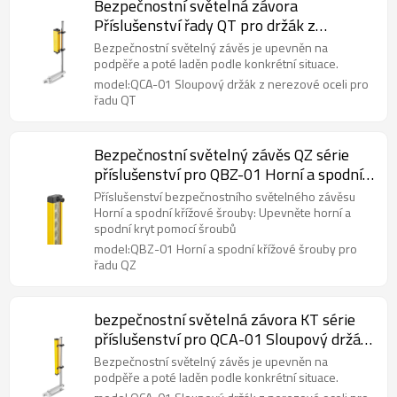
Bezpečnostní světelná závora
Příslušenství řady QT pro držák z
nerezové oceli QCA-01 Sloup
Bezpečnostní světelný závěs je upevněn na
podpěře a poté laděn podle konkrétní situace.
model:QCA-01 Sloupový držák z nerezové oceli pro
řadu QT
Bezpečnostní světelný závěs QZ série
příslušenství pro QBZ-01 Horní a spodní
křížové šrouby
Příslušenství bezpečnostního světelného závěsu
Horní a spodní křížové šrouby: Upevněte horní a
spodní kryt pomocí šroubů
model:QBZ-01 Horní a spodní křížové šrouby pro
řadu QZ
bezpečnostní světelná závora KT série
příslušenství pro QCA-01 Sloupový držák
z nerezové oceli
Bezpečnostní světelný závěs je upevněn na
podpěře a poté laděn podle konkrétní situace.